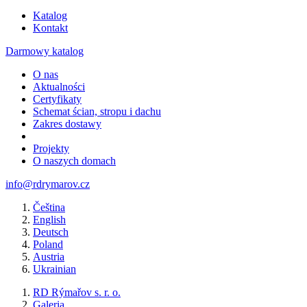
Katalog
Kontakt
Darmowy katalog
O nas
Aktualności
Certyfikaty
Schemat ścian, stropu i dachu
Zakres dostawy
Projekty
O naszych domach
info@rdrymarov.cz
Čeština
English
Deutsch
Poland
Austria
Ukrainian
RD Rýmařov s. r. o.
Galeria