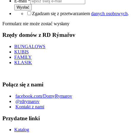
E-mail
*
Wysłać
Zgadzam się z przetwarzaniem
danych osobowych
.
Formularz nie może zostać wysłany
Rzędy domów z RD Rýmařov
BUNGALOWS
KUBIS
FAMILY
KLASIK
Połącz się z nami
facebook.com/DomyRymarov
@rdrymarov
Kontakt z nami
Przydatne linki
Katalog