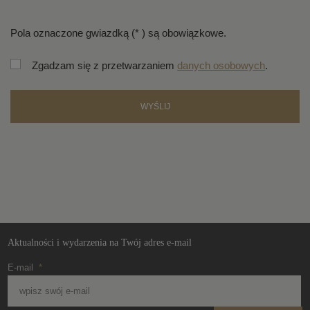
Pola oznaczone gwiazdką (* ) są obowiązkowe.
Zgadzam się z przetwarzaniem
danych osobowych
.
WYŚLIJ
Formularz
nie może
zostać
wysłany
Aktualności i wydarzenia na Twój adres e-mail
E-mail
*