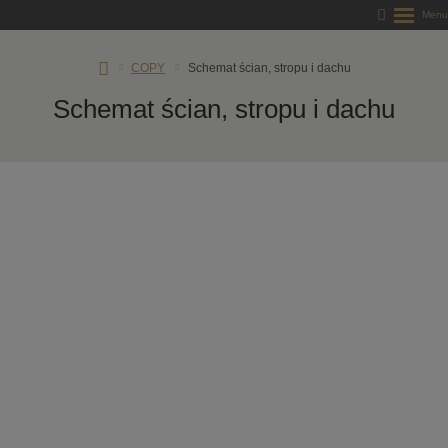
RD
COPY
Schemat ścian, stropu i dachu
Rýmařov
Schemat ścian, stropu i dachu
s.
r.
o.