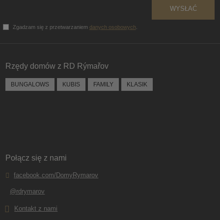
WYSŁAĆ
Zgadzam się z przetwarzaniem
danych osobowych
.
Formularz
nie może
zostać
Rzędy domów z RD Rýmařov
wysłany
BUNGALOWS
KUBIS
FAMILY
KLASIK
Połącz się z nami
facebook.com/DomyRymarov
@rdrymarov
Kontakt z nami