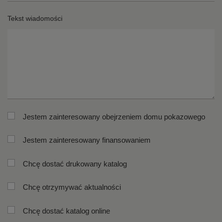
Ul
N
Tekst wiadomości
op
*
*
Mi
ko
*
po
*
Jestem zainteresowany obejrzeniem domu pokazowego
Jestem zainteresowany finansowaniem
Chcę dostać drukowany katalog
Chcę otrzymywać aktualności
Chcę dostać katalog online