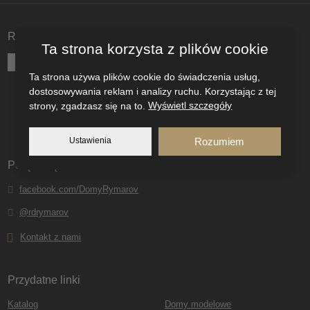
nie może
zostać
Rzędy domów z RD Rýmařov
wysłany
Ta strona korzysta z plików cookie
BUNGALOWS
KUBIS
FAMILY
KLASIK
Ta strona używa plików cookie do świadczenia usług,
dostosowywania reklam i analizy ruchu. Korzystając z tej
strony, zgadzasz się na to.
Wyświetl szczegóły
Ustawienia
Rozumiem
Połącz się z nami
facebook.com/DomyRymarov
@rdrymarov
Kontakt z nami
Przydatne linki
Katalog
Domy modelowe