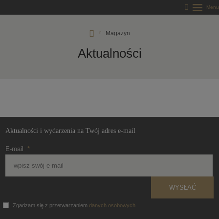
RD
Magazyn
Rýmařov
Aktualności
s.
r.
o.
Aktualności i wydarzenia na Twój adres e-mail
E-mail
*
WYSŁAĆ
Zgadzam się z przetwarzaniem
danych osobowych
.
Formularz