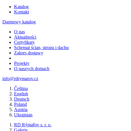
Katalog
Kontakt
Darmowy katalog
O nas
Aktualności
Certyfikaty
Schemat ścian, stropu i dachu
Zakres dostawy
Projekty
O naszych domach
info@rdrymarov.cz
Čeština
English
Deutsch
Poland
Austria
Ukrainian
RD Rýmařov s. r. o.
Galeria