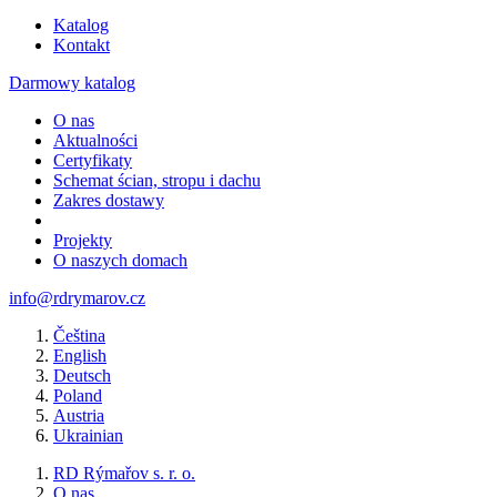
Katalog
Kontakt
Darmowy katalog
O nas
Aktualności
Certyfikaty
Schemat ścian, stropu i dachu
Zakres dostawy
Projekty
O naszych domach
info@rdrymarov.cz
Čeština
English
Deutsch
Poland
Austria
Ukrainian
RD Rýmařov s. r. o.
O nas