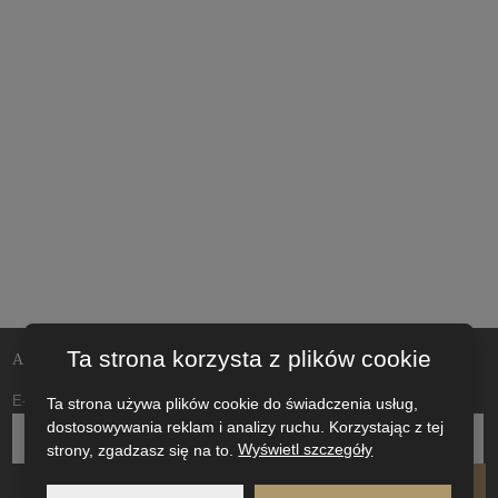
Ta strona korzysta z plików cookie
Aktualności i wydarzenia na Twój adres e-mail
E-mail
*
Ta strona używa plików cookie do świadczenia usług,
dostosowywania reklam i analizy ruchu. Korzystając z tej
strony, zgadzasz się na to.
Wyświetl szczegóły
WYSŁAĆ