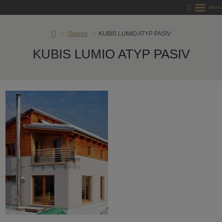
RD
Galeria
KUBIS LUMIO ATYP PASIV
Rýmařov
KUBIS LUMIO ATYP PASIV
s.
r.
o.