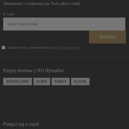
Aktualności i wydarzenia na Twój adres e-mail
E-mail
*
WYSŁAĆ
Zgadzam się z przetwarzaniem
danych osobowych
.
Formularz
nie może
zostać
Rzędy domów z RD Rýmařov
wysłany
BUNGALOWS
KUBIS
FAMILY
KLASIK
Połącz się z nami