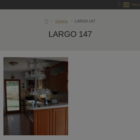
RD
Galeria
LARGO 147
Rýmařov
LARGO 147
s.
r.
o.