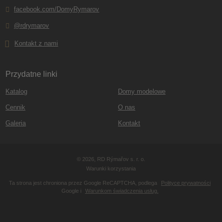
facebook.com/DomyRymarov
@rdrymarov
Kontakt z nami
Przydatne linki
Katalog
Domy modelowe
Cennik
O nas
Galeria
Kontakt
© 2026, RD Rýmařov s. r. o.
Warunki korzystania
Ta strona jest chroniona przez Google ReCAPTCHA, podlega
Polityce prywatności
Google i
Warunkom świadczenia usług.