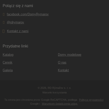
Połącz się z nami
facebook.com/DomyRymarov
@rdrymarov
Kontakt z nami
Przydatne linki
Katalog
Domy modelowe
Cennik
O nas
Galeria
Kontakt
© 2026, RD Rýmařov s. r. o.
Warunki korzystania
Ta strona jest chroniona przez Google ReCAPTCHA, podlega
Polityce prywatności
Google i
Warunkom świadczenia usług.