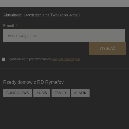
Aktualności i wydarzenia na Twój adres e-mail
E-mail
*
WYSŁAĆ
Zgadzam się z przetwarzaniem
danych osobowych
.
Formularz
nie może
zostać
Rzędy domów z RD Rýmařov
wysłany
BUNGALOWS
KUBIS
FAMILY
KLASIK