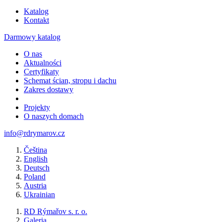
Katalog
Kontakt
Darmowy katalog
O nas
Aktualności
Certyfikaty
Schemat ścian, stropu i dachu
Zakres dostawy
Projekty
O naszych domach
info@rdrymarov.cz
Čeština
English
Deutsch
Poland
Austria
Ukrainian
RD Rýmařov s. r. o.
Galeria