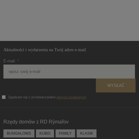
Aktualności i wydarzenia na Twój adres e-mail
E-mail
*
WYSŁAĆ
Zgadzam się z przetwarzaniem
danych osobowych
.
Formularz
nie może
zostać
Rzędy domów z RD Rýmařov
wysłany
BUNGALOWS
KUBIS
FAMILY
KLASIK