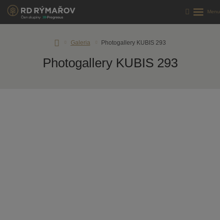
RD
Galeria
Photogallery KUBIS 293
Rýmařov
Photogallery KUBIS 293
s.
r.
o.