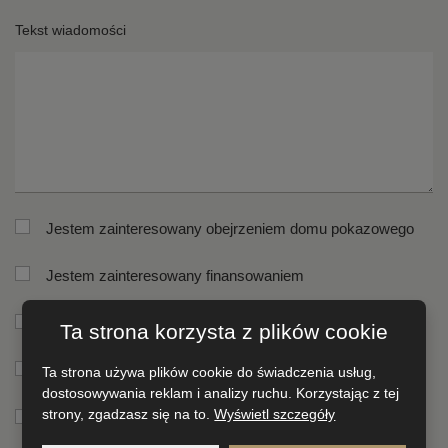
Ul
N
Tekst wiadomości
op
*
*
Mi
ko
*
po
*
Jestem zainteresowany obejrzeniem domu pokazowego
Jestem zainteresowany finansowaniem
Chcę dostać drukowany katalog
Ta strona korzysta z plików cookie
Chcę otrzymywać aktualności
Ta strona używa plików cookie do świadczenia usług,
dostosowywania reklam i analizy ruchu. Korzystając z tej
strony, zgadzasz się na to.
Wyświetl szczegóły
Chcę dostać katalog online