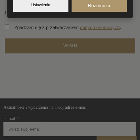
Ustawienia
Rozumiem
Pola oznaczone gwiazdką (* ) są obowiązkowe.
Zgadzam się z przetwarzaniem
danych osobowych
.
WYŚLIJ
Formularz
nie może
zostać
wysłany
Aktualności i wydarzenia na Twój adres e-mail
E-mail
*