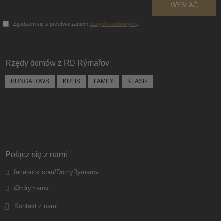
WYSŁAĆ
Zgadzam się z przetwarzaniem
danych osobowych
.
Formularz
nie może
zostać
Rzędy domów z RD Rýmařov
wysłany
BUNGALOWS
KUBIS
FAMILY
KLASIK
Połącz się z nami
facebook.com/DomyRymarov
@rdrymarov
Kontakt z nami