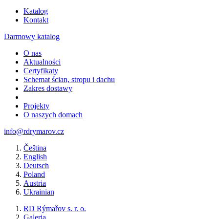
Katalog
Kontakt
Darmowy katalog
O nas
Aktualności
Certyfikaty
Schemat ścian, stropu i dachu
Zakres dostawy
Projekty
O naszych domach
info@rdrymarov.cz
Čeština
English
Deutsch
Poland
Austria
Ukrainian
RD Rýmařov s. r. o.
Galeria