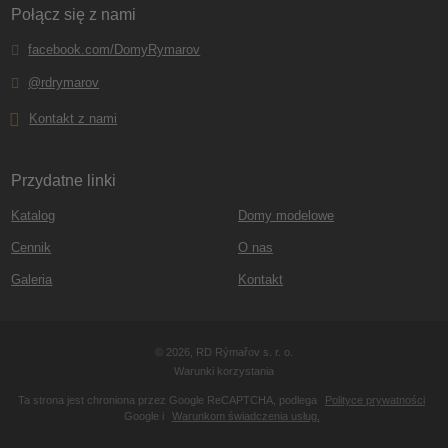
Połącz się z nami
facebook.com/DomyRymarov
@rdrymarov
Kontakt z nami
Przydatne linki
Katalog
Domy modelowe
Cennik
O nas
Galeria
Kontakt
© 2026, RD Rýmařov s. r. o.
Warunki korzystania
Ta strona jest chroniona przez Google ReCAPTCHA, podlega
Polityce prywatności
Google i
Warunkom świadczenia usług.