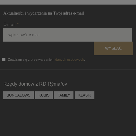
Aktualności i wydarzenia na Twój adres e-mail
E-mail
*
WYSŁAĆ
Zgadzam się z przetwarzaniem
danych osobowych
.
Formularz
nie może
zostać
Rzędy domów z RD Rýmařov
wysłany
BUNGALOWS
KUBIS
FAMILY
KLASIK