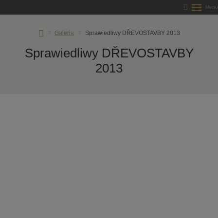
RD
Galeria
Sprawiedliwy DŘEVOSTAVBY 2013
Rýmařov
Sprawiedliwy DŘEVOSTAVBY
s.
r.
2013
o.