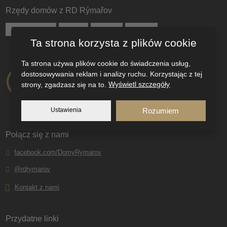
zostać
Rzędy domów z RD Rýmařov
wysłany
BUNGALOWS
KUBIS
FAMILY
KLASIK
Ta strona korzysta z plików cookie
Ta strona używa plików cookie do świadczenia usług,
dostosowywania reklam i analizy ruchu. Korzystając z tej
strony, zgadzasz się na to.
Wyświetl szczegóły
Ustawienia
Rozumiem
Połącz się z nami
facebook.com/DomyRymarov
@rdrymarov
Kontakt z nami
Przydatne linki