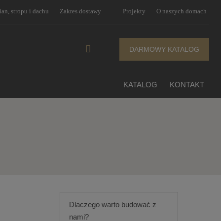
an, stropu i dachu
Zakres dostawy
Projekty
O naszych domach
DARMOWY KATALOG
KATALOG
KONTAKT
Dlaczego warto budować z
nami?