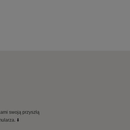
nami swoją przyszłą
ularza. ⬇️