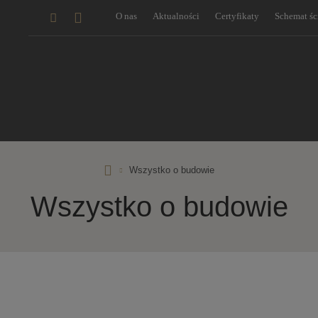
O nas
Aktualności
Certyfikaty
Schemat ści
RD
Wszystko o budowie
Rýmařov
Wszystko o budowie
s.
r.
o.