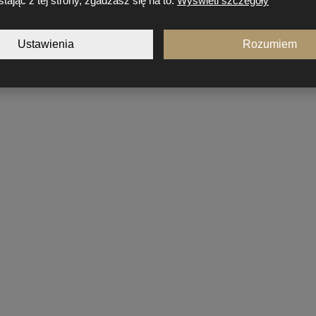
tając z tej strony, zgadzasz się na to.
Wyświetl szczegóły
Ustawienia
Rozumiem