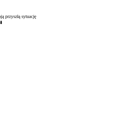
ą przyszłą sytuację
⬇️