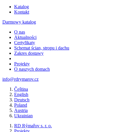
Katalog
Kontakt
Darmowy katalog
O nas
Aktualności
Certyfikaty
Schemat ścian, stropu i dachu
Zakres dostawy
Projekty
O naszych domach
info@rdrymarov.cz
Čeština
English
Deutsch
Poland
Austria
Ukrainian
RD Rýmařov s. r. o.
Projekty