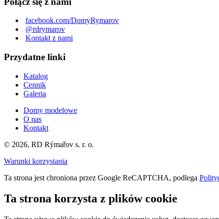
Połącz się z nami
facebook.com/DomyRymarov
@rdrymarov
Kontakt z nami
Przydatne linki
Katalog
Cennik
Galeria
Domy modelowe
O nas
Kontakt
© 2026, RD Rýmařov s. r. o.
Warunki korzystania
Ta strona jest chroniona przez Google ReCAPTCHA, podlega
Polity
Ta strona korzysta z plików cookie