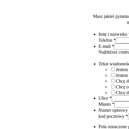
Masz jakieś pytani
m
Imię i nazwisko
Telefon
*
E-mail
*
Najbliższe cen
Tekst wiadomoś
Jestem
Jestem
Chcę d
Chcę o
Chcę do
Ulice
*
Miasto
*
Numer opisowy
kod pocztowy
*
Pola oznaczone 